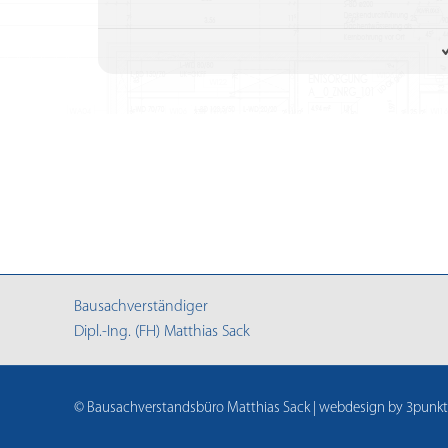
Bausachverständiger
Dipl.-Ing. (FH) Matthias Sack
©
Bausachverstandsbüro Matthias Sack | webdesign by
3punkt